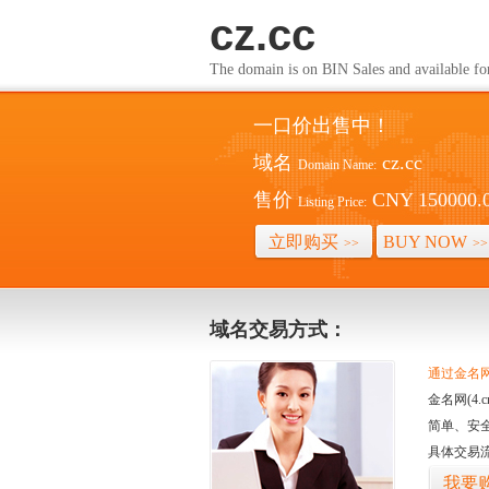
cz.cc
The domain is on BIN Sales and av
一口价出售中！
域名
cz.cc
Domain Name:
售价
CNY 150000.
Listing Price:
立即购买
BUY NOW
>>
>>
域名交易方式：
通过金名网(
金名网(4
简单、安
具体交易
我要