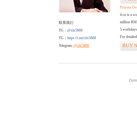
Process Ov
4.cn is a w
million RMB
联系我们
5 workdays
TG：
@xlx5888
For detaile
TG：
https://t.me/xlx5888
BUY 
Telegram:
@xlx5888
Doma